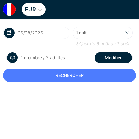
EUR
Séjour du
6 août
au
7 août
1 chambre / 2 adultes
Modifier